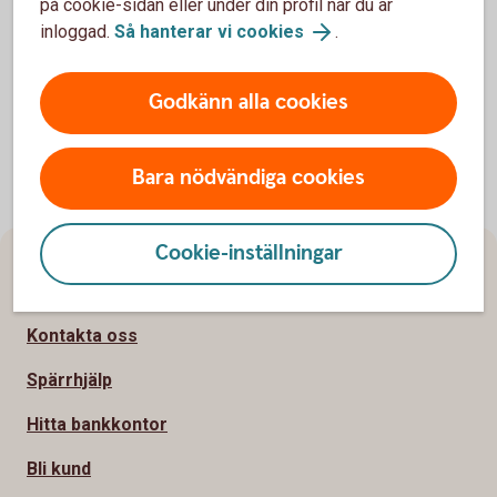
på cookie-sidan eller under din profil när du är
Investerarskyddet
inloggad.
Så hanterar vi cookies
.
Insättningsgarantin
Godkänn alla cookies
Bara nödvändiga cookies
Cookie-inställningar
Sidfot
Hitta snabbt
Kontakta oss
Spärrhjälp
Hitta bankkontor
Bli kund