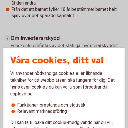
åt den andra.
Från det att barnet fyller 18 år bestämmer barnet helt
själv över det sparade kapitalet.
Om investerarskydd
Fondkonto omfattas av det statliga investerarskyddet.
Investerarskyddet ger dig som kontohavare rätt till
Våra cookies, ditt val
ersättning om banken går i konkurs och du inte kan få ut
dina finansiella instrument (värdepapper). Beloppet är
för närvarande högst 250 000 kr. Om du vill ha ersättning
Vi använder nödvändiga cookies eller liknande
ska du senast ett år från dagen för konkursbeslutet
tekniker för att webbplatsen ska fungera för dig. Det
vända dig till Riksgälden, som beslutar om och betalar ut
finns även cookies du kan välja som förbättrar din
ersättningen.
upplevelse:
Funktioner, prestanda och statistik
Riksgälden betalar ut ersättning inom 7 arbetsdagar från
Relevant marknadsföring
den dag banken försattes i konkurs eller
Finansinspektionen beslutade att garantin ska träda in.
Du kan ta tillbaka ditt cookie-medgivande när du vill,