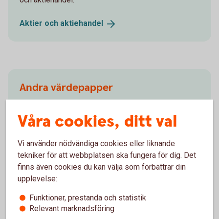
Aktier och
aktiehandel
Andra värdepapper
Förutom fonder och aktier finns flera andra typer av
Våra cookies, ditt val
värdepapper, till exempel optioner, certifikat,
warranter och ETF:er. Se vad som passar dig och
kom igång.
Vi använder nödvändiga cookies eller liknande
tekniker för att webbplatsen ska fungera för dig. Det
Andra
värdepapper
finns även cookies du kan välja som förbättrar din
upplevelse:
Funktioner, prestanda och statistik
Relevant marknadsföring