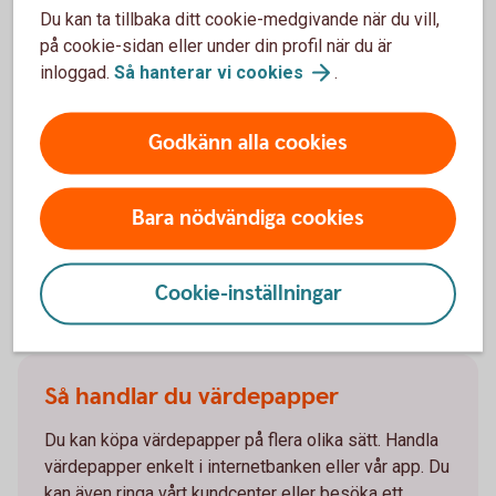
Kom igång och handla
Du kan ta tillbaka ditt cookie-medgivande när du vill,
på cookie-sidan eller under din profil när du är
inloggad.
Så hanterar vi
cookies
.
Våra värdepapperstjänster
Godkänn alla cookies
Vi har värdepapperstjänster för olika behov. Vilken
som passar dig beror på dig och ditt sparande. Läs
mer om våra värdepapperstjänster och kom igång.
Bara nödvändiga cookies
Våra
värdepapperstjänster
Cookie-inställningar
Så handlar du värdepapper
Du kan köpa värdepapper på flera olika sätt. Handla
värdepapper enkelt i internetbanken eller vår app. Du
kan även ringa vårt kundcenter eller besöka ett