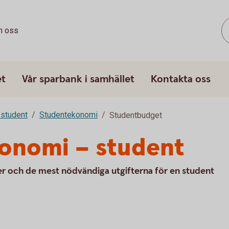
 oss
et
Vår sparbank i samhället
Kontakta oss
 student
Studentekonomi
Studentbudget
konomi – student
er och de mest nödvändiga utgifterna för en student