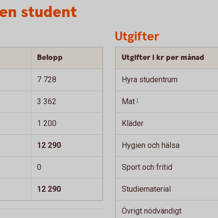
 en student
Utgifter
Belopp
Utgifter i kr per månad
7 728
Hyra studentrum
3 362
Mat
1
1 200
Kläder
12 290
Hygien och hälsa
0
Sport och fritid
12 290
Studiematerial
Övrigt nödvändigt