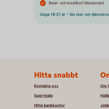
Betal- och kreditkort Mastercard
Unga 18-21 år – läs mer om
tjänstern
Sidfot
Hitta snabbt
Om
Kontakta oss
Om V
Spärrhjälp
Håll
Hitta bankkontor
Jobb