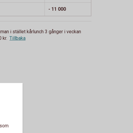
- 11 000
man i stället kårlunch 3 gånger i veckan
 kr.
Tillbaka
a som