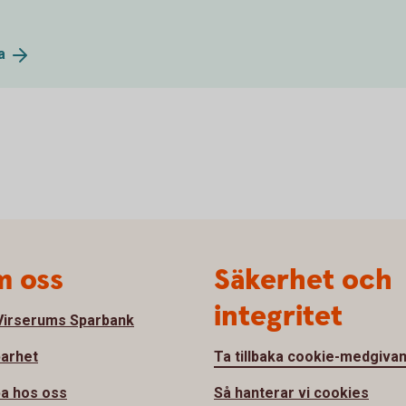
a
 oss
Säkerhet och
integritet
irserums Sparbank
barhet
Ta tillbaka cookie-medgiva
a hos oss
Så hanterar vi cookies