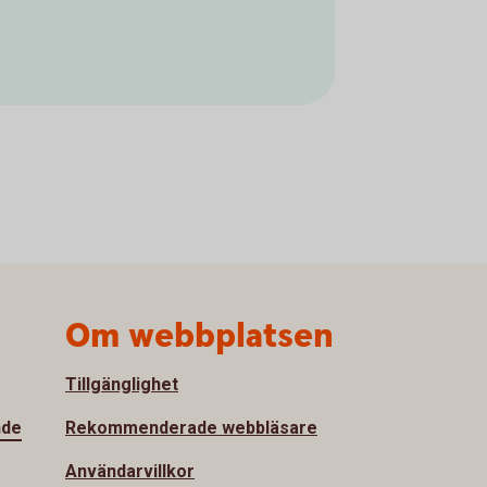
Om webbplatsen
Tillgänglighet
nde
Rekommenderade webbläsare
Användarvillkor