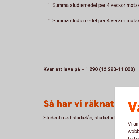
Summa studiemedel per 4 veckor motsva
1
Summa studiemedel per 4 veckor motsva
2
Kvar att leva på = 1 290 (12 290-11 000)
Så har vi räknat
V
Student med studielån, studiebidrag och bos
Vi an
webbp
förbä