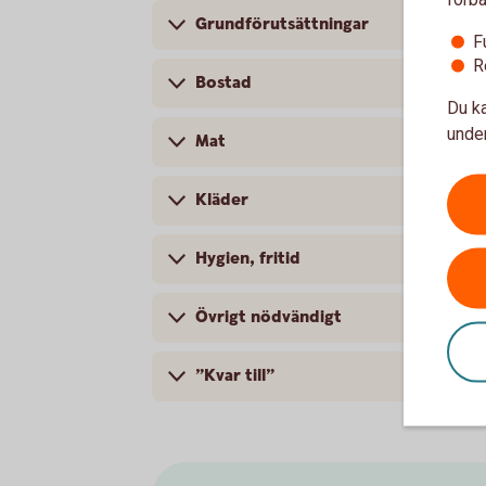
Grundförutsättningar
F
R
Bostad
Du ka
under
Mat
Kläder
Hygien, fritid
Övrigt nödvändigt
”Kvar till”