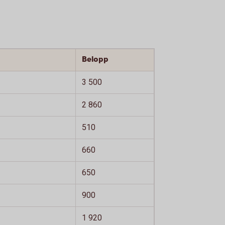
Belopp
3 500
2 860
510
660
650
900
1 920