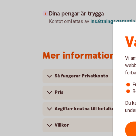
Dina pengar är trygga
Kontot omfattas av
insättningsgarantin
V
Mer information om 
Vi an
webbp
förbä
Så fungerar Privatkonto
F
R
Pris
Du ka
Avgifter knutna till betalkonton
under
Villkor