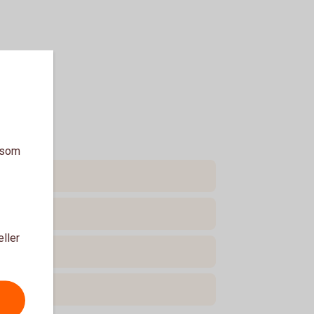
a som
eller