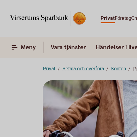
Privat
Företag
Om
Meny
Våra tjänster
Händelser i liv
Privat
Betala och överföra
Konton
P