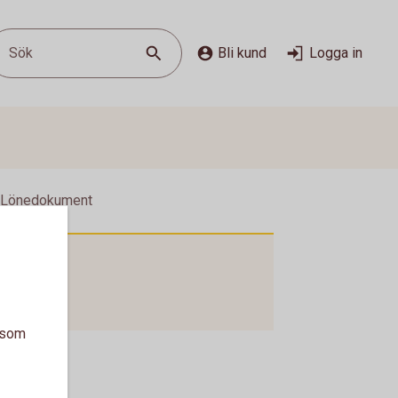
Sök
Bli kund
Logga in
 Lönedokument
a som