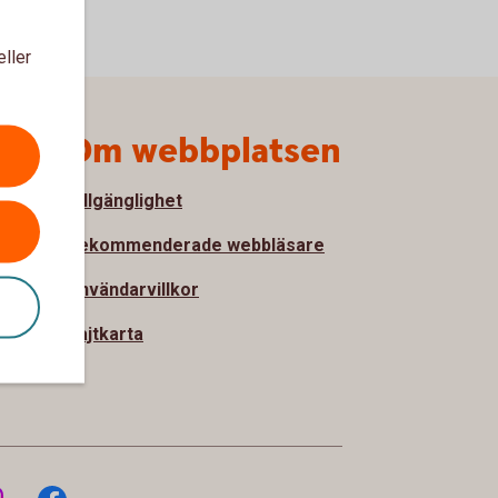
eller
Om webbplatsen
Tillgänglighet
nde
Rekommenderade webbläsare
Användarvillkor
ter
Sajtkarta