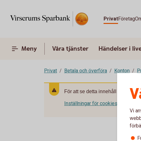
Privat
Företag
Om
Meny
Våra tjänster
Händelser i liv
Privat
Betala och överföra
Konton
P
V
För att se detta innehåll behöver d
Inställningar för cookies
Vi an
webbp
förbä
F