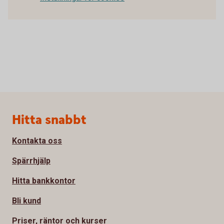
Sidfot
Hitta snabbt
Kontakta oss
Spärrhjälp
Hitta bankkontor
Bli kund
Priser, räntor och kurser