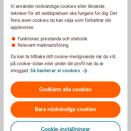
Förköpsinformation
Fond
Vi använder nödvändiga cookies eller liknande
Kapitalförsäkring
tekniker för att webbplatsen ska fungera för dig. Det
Fond
finns även cookies du kan välja som förbättrar din
upplevelse:
Här finner du förköpsinformation
Funktioner, prestanda och statistik
för våra kapitalförsäkringar med
Relevant marknadsföring
sparande i fonder.
Du kan ta tillbaka ditt cookie-medgivande när du vill,
på cookie-sidan eller under din profil när du är
För privatperson
inloggad.
Så hanterar vi
cookies
.
Förköpsinformation
Kapitalspar Fond,
Godkänn alla cookies
privatperson (pdf)
Förköpsinformation
Bara nödvändiga cookies
Kapitalspar Barn (pdf)
Förköpsinformation
Cookie-inställningar
Kapitalspar Pension,