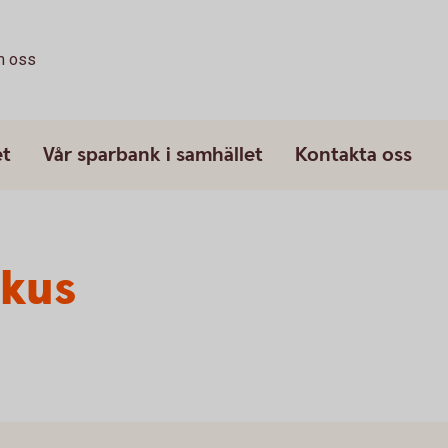
 oss
et
Vår sparbank i samhället
Kontakta oss
okus