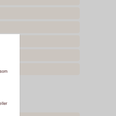
a som
eller