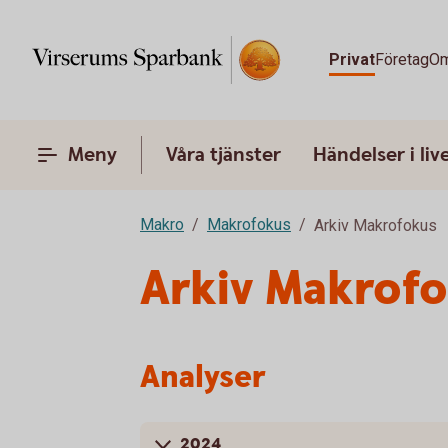
Privat
Företag
Om
Meny
Våra tjänster
Händelser i liv
Makro
Makrofokus
Arkiv Makrofokus
Arkiv Makrof
Analyser
2024