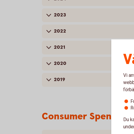
2023
2022
2021
V
2020
Vi an
2019
webbp
förbä
F
R
Consumer Spending 
Du ka
under