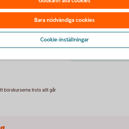
Godkänn alla cookies
Aktielån
Ett aktielån innebär att akti
Bara nödvändiga cookies
en bank som lånar ut aktiern
aktier kan aktieägaren få e
m extra avkastning och utan
marknadsrisk.
Cookie-inställningar
vinster utan att äga aktier.
Ta reda på mer om
aktie
hos respektive part.
t börskurserna trots allt går
ng