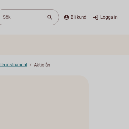
Sök
Bli kund
Logga in
lla instrument
Aktielån