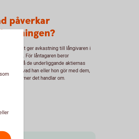
ad påverkar
vkastningen?
va aktielånet ger avkastning till långivaren i
 av premie. För låntagaren beror
stningen på de underliggande aktiernas
ckling och vad han eller hon gör med dem,
a som
 vilka volymer det handlar om.
eller