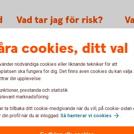
d
Vad tar jag för risk?
V
a
Värdepapperslån är förknippade med särskilda
risker och kräver ofta särskilda kunskaper. Vi
åra cookies, ditt val
Själ
rekommenderar därför att du sätter dig in i
form
bestämmelser och överenskommelser - på
avka
avräkningsnotor eller i andra bekräftelser – som
vänder nödvändiga cookies eller liknande tekniker för att
utve
gäller mellan dig och aktuella bolaget. Det är
latsen ska fungera för dig. Det finns även cookies du kan välj
samt
också viktigt att förstå att om du tar ett
ttrar din upplevelse:
värdepapperslån i kombination med försäljning
unktioner, prestanda och statistik
av de lånade värdepapperen - så kallad
elevant marknadsföring
blankning - så innebär det stora risker. I värsta
fall kan det innebär att du blir skuldsatt.
n ta tillbaka ditt cookie-medgivande när du vill, på cookie-sidan 
 din profil när du är inloggad.
Så hanterar vi
cookies
.
ed aktielån