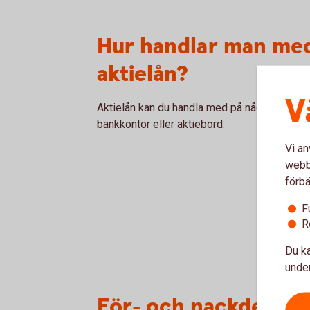
Hur handlar man me
aktielån?
V
Aktielån kan du handla med på något av våra
bankkontor eller aktiebord.
Vi an
webbp
förbä
F
R
Du ka
under
För- och nackdelar m