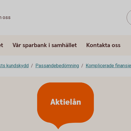
 oss
et
Vår sparbank i samhället
Kontakta oss
rkts kundskydd
Passandebedömning
Komplicerade finansie
Aktielån