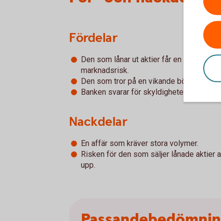
Fördelar
Den som lånar ut aktier får en premie so
marknadsrisk.
Den som tror på en vikande börs kan göra 
Banken svarar för skyldigheter och krav 
Nackdelar
En affär som kräver stora volymer.
Risken för den som säljer lånade aktier at
upp.
Passandebedömni