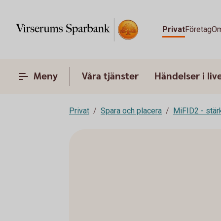
Privat
Företag
Om
Meny
Våra tjänster
Händelser i liv
Privat
Spara och placera
MiFID2 - stä