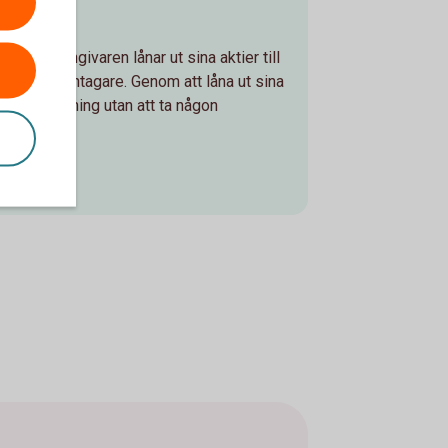
eägaren/långivaren lånar ut sina aktier till
a till en låntagare. Genom att låna ut sina
xtra avkastning utan att ta någon
lån