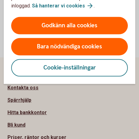
Valutaderivat
inloggad.
Så hanterar vi
cookies
.
Warranter
Godkänn alla cookies
Bara nödvändiga cookies
Cookie-inställningar
Sidfot
Hitta snabbt
Kontakta oss
Spärrhjälp
Hitta bankkontor
Bli kund
Priser, räntor och kurser