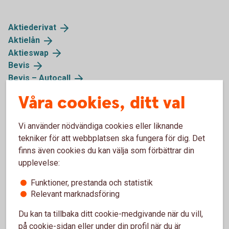
Aktiederivat
Aktielån
Aktieswap
Bevis
Bevis –
Autocall
Bevis –
Krediter
Våra cookies, ditt val
Bevis – med komplexa
egenskaper
Bull & Bear och Mini
Futures
Vi använder nödvändiga cookies eller liknande
ETF med
hävstång
tekniker för att webbplatsen ska fungera för dig. Det
Komplexa
obligationer
finns även cookies du kan välja som förbättrar din
Konvertibel
upplevelse:
Onoterade
aktier
Räntederivat
Funktioner, prestanda och statistik
SPAX
Relevant marknadsföring
Strukturerade komplexa
obligationer
Du kan ta tillbaka ditt cookie-medgivande när du vill,
Teckningsoptioner
på cookie-sidan eller under din profil när du är