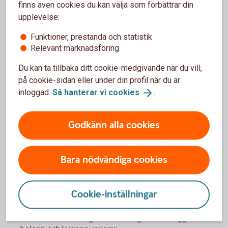
finns även cookies du kan välja som förbättrar din
strukturerade komplexa
upplevelse:
obligationer
Funktioner, prestanda och statistik
Relevant marknadsföring
Fördelar
Du kan ta tillbaka ditt cookie-medgivande när du vill,
på cookie-sidan eller under din profil när du är
Erbjuder en hög kupong jämfört med traditionella
inloggad.
Så hanterar vi
cookies
.
företagsobligationer.
Risknivån kan skräddarsys efter investerarens
preferenser.
Godkänn alla cookies
Kan handlas i lägre poster än 1 000 000 kr.
Bara nödvändiga cookies
Nackdelar
Väsentligt mer komplexa än traditionella obligationer
Cookie-inställningar
och omfattas därmed av fler riskfaktorer att beakta vid
investering.
Konstruktionen kring återbetalning av underliggande