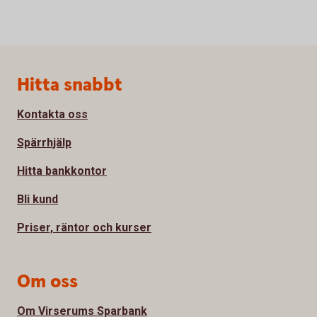
Sidfot
Hitta snabbt
Kontakta oss
Spärrhjälp
Hitta bankkontor
Bli kund
Priser, räntor och kurser
Om oss
Om Virserums Sparbank