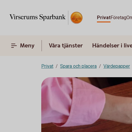
Privat
Företag
Om
Meny
Våra tjänster
Händelser i liv
Privat
Spara och placera
Värdepapper