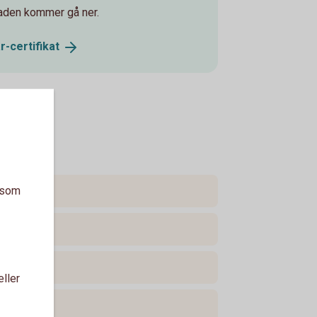
naden kommer gå ner.
r-certifikat
a som
eller