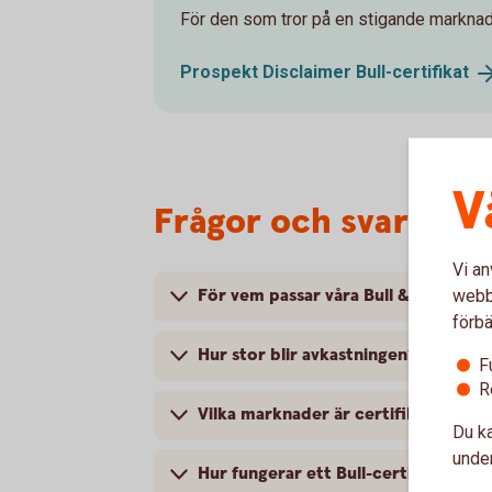
För den som tror på en stigande marknad
Prospekt Disclaimer
Bull-certifikat
V
Frågor och svar Bull 
Vi an
För vem passar våra Bull & Bear-cert
webbp
förbä
Hur stor blir avkastningen?
F
R
Vilka marknader är certifikaten kopp
Du ka
under
Hur fungerar ett Bull-certifikat?