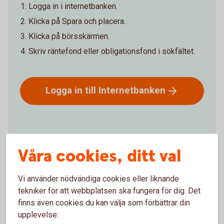
Logga in i internetbanken.
Klicka på Spara och placera.
Klicka på börsskärmen.
Skriv räntefond eller obligationsfond i sökfältet.
Logga in till
Internetbanken
Våra cookies, ditt val
Vi använder nödvändiga cookies eller liknande
Från mobilen i vår app
tekniker för att webbplatsen ska fungera för dig. Det
finns även cookies du kan välja som förbättrar din
Logga in i appen.
upplevelse:
Klicka på 3 strecken längst upp till höger.