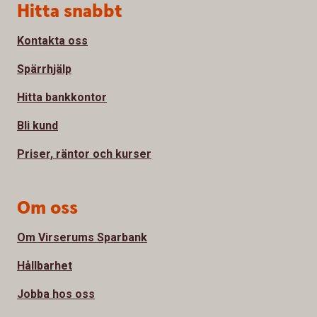
Sidfot
Hitta snabbt
Kontakta oss
Spärrhjälp
Hitta bankkontor
Bli kund
Priser, räntor och kurser
Om oss
Om Virserums Sparbank
Hållbarhet
Jobba hos oss