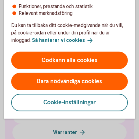
Funktioner, prestanda och statistik
Klicka på Spara och placera.
Relevant marknadsföring
Skriv räntefond eller obligationsfond i sökfältet.
Du kan ta tillbaka ditt cookie-medgivande när du vill,
på cookie-sidan eller under din profil när du är
inloggad.
Så hanterar vi
cookies
.
Godkänn alla cookies
Investera i värdepapper
Bara nödvändiga cookies
Optioner och terminer
Cookie-inställningar
Certifikat - Bull & Bear
Warranter